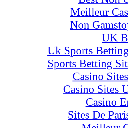
Meilleur Cas
Non Gamstop
UK Be
Uk Sports Bettin
Sports Betting S
Casino Site
Casino Sites
Casino E
Sites De Pari
Meilleur 