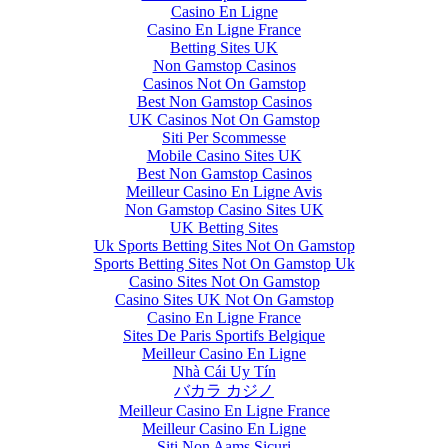
Casino En Ligne
Casino En Ligne France
Betting Sites UK
Non Gamstop Casinos
Casinos Not On Gamstop
Best Non Gamstop Casinos
UK Casinos Not On Gamstop
Siti Per Scommesse
Mobile Casino Sites UK
Best Non Gamstop Casinos
Meilleur Casino En Ligne Avis
Non Gamstop Casino Sites UK
UK Betting Sites
Uk Sports Betting Sites Not On Gamstop
Sports Betting Sites Not On Gamstop Uk
Casino Sites Not On Gamstop
Casino Sites UK Not On Gamstop
Casino En Ligne France
Sites De Paris Sportifs Belgique
Meilleur Casino En Ligne
Nhà Cái Uy Tín
バカラ カジノ
Meilleur Casino En Ligne France
Meilleur Casino En Ligne
Siti Non Aams Sicuri