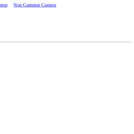
stop
Non Gamstop Casinos