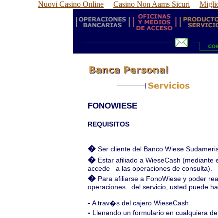
Nuovi Casino Online
Casino Non Aams Sicuri
Migli
FONOWIESE
REQUISITOS
�
Ser cliente del Banco Wiese Sudameris
�
Estar afiliado a WieseCash (mediante e
accede a las operaciones de consulta).
�
Para afiliarse a FonoWiese y poder re
operaciones del servicio, usted puede ha
-
A trav�s del cajero WieseCash
-
Llenando un formulario en cualquiera de 