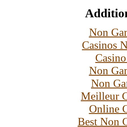
Additio
Non Gam
Casinos 
Casin
Non Gam
Non Ga
Meilleur 
Online 
Best Non 