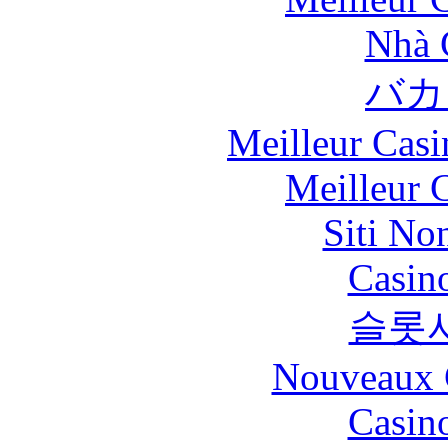
Nhà 
バカ
Meilleur Casi
Meilleur 
Siti No
Casin
슬롯
Nouveaux 
Casin