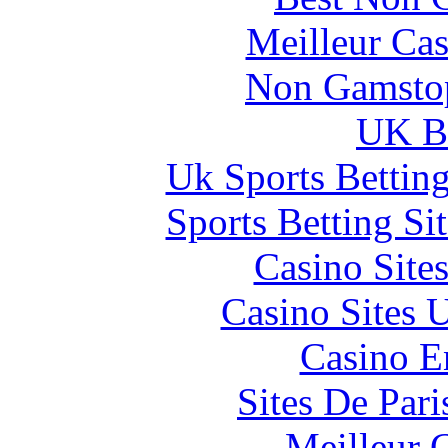
Meilleur Cas
Non Gamstop
UK Be
Uk Sports Bettin
Sports Betting S
Casino Site
Casino Sites
Casino E
Sites De Pari
Meilleur 