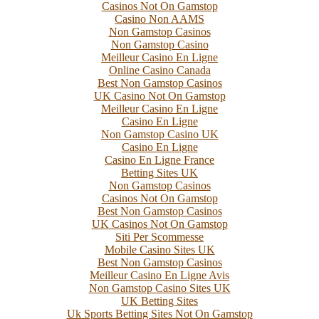
Casinos Not On Gamstop
Casino Non AAMS
Non Gamstop Casinos
Non Gamstop Casino
Meilleur Casino En Ligne
Online Casino Canada
Best Non Gamstop Casinos
UK Casino Not On Gamstop
Meilleur Casino En Ligne
Casino En Ligne
Non Gamstop Casino UK
Casino En Ligne
Casino En Ligne France
Betting Sites UK
Non Gamstop Casinos
Casinos Not On Gamstop
Best Non Gamstop Casinos
UK Casinos Not On Gamstop
Siti Per Scommesse
Mobile Casino Sites UK
Best Non Gamstop Casinos
Meilleur Casino En Ligne Avis
Non Gamstop Casino Sites UK
UK Betting Sites
Uk Sports Betting Sites Not On Gamstop