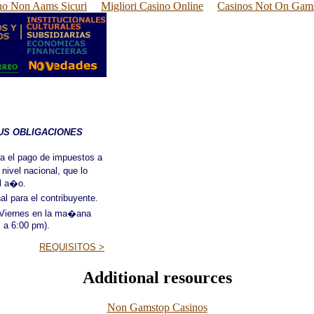
no Non Aams Sicuri
Migliori Casino Online
Casinos Not On Gam
US OBLIGACIONES
ra el pago de impuestos a
ivel nacional, que lo
l a�o.
al para el contribuyente.
 Viernes en la ma�ana
 a 6:00 pm).
REQUISITOS >
Additional resources
Non Gamstop Casinos