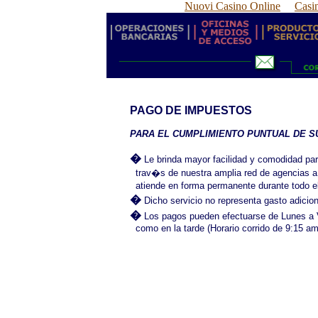
Nuovi Casino Online
Casi
PAGO DE IMPUESTOS
PARA EL CUMPLIMIENTO PUNTUAL DE S
�
Le brinda mayor facilidad y comodidad pa
trav�s de nuestra amplia red de agencias a n
atiende en forma permanente durante todo e
�
Dicho servicio no representa gasto adicion
�
Los pagos pueden efectuarse de Lunes a
como en la tarde (Horario corrido de 9:15 am