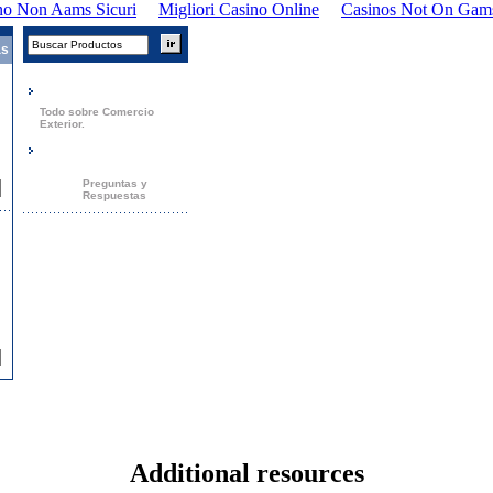
no Non Aams Sicuri
Migliori Casino Online
Casinos Not On Gam
as
Todo sobre Comercio
Exterior.
Preguntas y
Respuestas
Additional resources