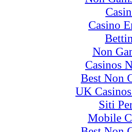
Casin
Casino E
Betti
Non Gam
Casinos 
Best Non 
UK Casinos
Siti P
Mobile C
Best Non 