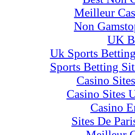
Meilleur Cas
Non Gamstop
UK Be
Uk Sports Bettin
Sports Betting S
Casino Site
Casino Sites
Casino E
Sites De Pari
Meilleur 