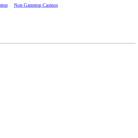
stop
Non Gamstop Casinos