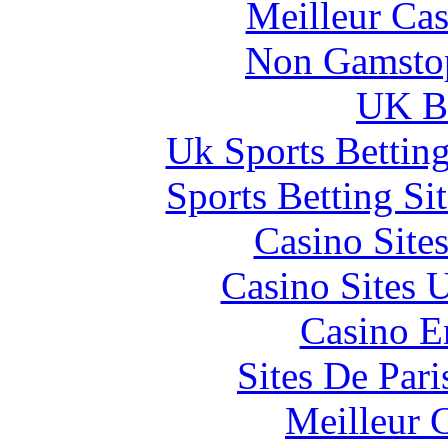
Meilleur Cas
Non Gamstop
UK Be
Uk Sports Bettin
Sports Betting S
Casino Site
Casino Sites
Casino E
Sites De Pari
Meilleur 