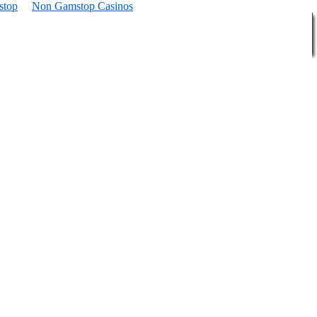
stop
Non Gamstop Casinos