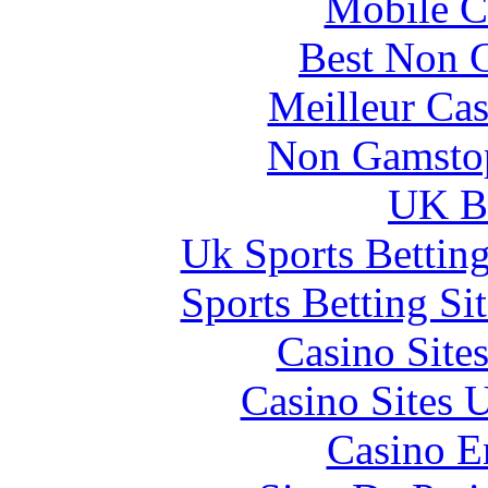
Mobile C
Best Non 
Meilleur Cas
Non Gamstop
UK Be
Uk Sports Bettin
Sports Betting S
Casino Site
Casino Sites
Casino E