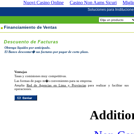
Nuovi Casino Online
Casino Non Aams Sicuri
Migli
Soluciones para Institucion
Financiamiento de Ventas
Descuento de Facturas
Obtenga liquidez por anticipado.
El Banco descontar� sus facturas por pagar de corto plazo.
Ventajas
Tasas y comisiones muy competitivas.
Las formas de pago m�s convenientes para su empresa.
Amplia
Red de Agencias en Lima y Provincias
para realizar y facilitar sus
operaciones.
Additio