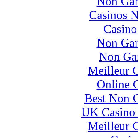
Non Gam
Casinos 
Casin
Non Gam
Non Ga
Meilleur 
Online 
Best Non 
UK Casino
Meilleur 