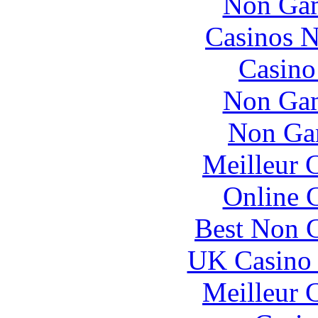
Non Gam
Casinos 
Casin
Non Gam
Non Ga
Meilleur 
Online 
Best Non 
UK Casino
Meilleur 