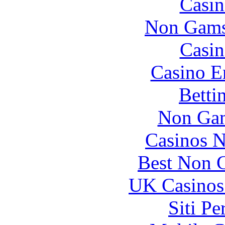
Casin
Non Gams
Casin
Casino E
Betti
Non Gam
Casinos 
Best Non 
UK Casinos
Siti P