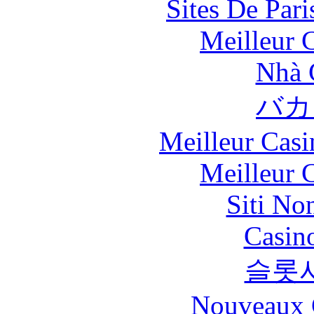
Sites De Pari
Meilleur 
Nhà 
バカ
Meilleur Casi
Meilleur 
Siti No
Casin
슬롯
Nouveaux 