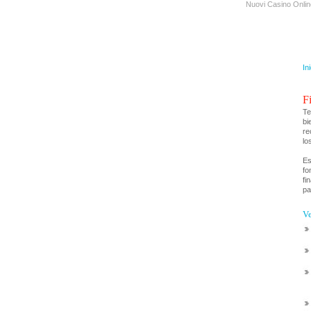
Nuovi Casino Onlin
In
F
Te
bi
re
lo
Es
fo
fi
pa
Ve