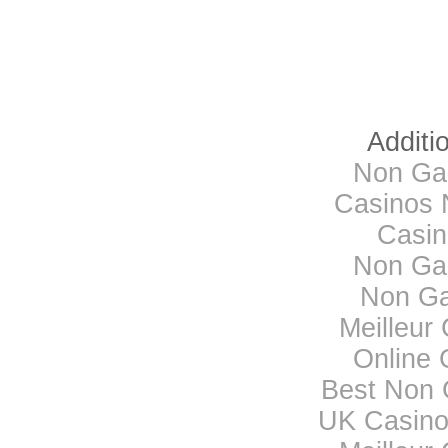
Additi
Non Ga
Casinos 
Casi
Non Ga
Non Ga
Meilleur
Online
Best Non 
UK Casino