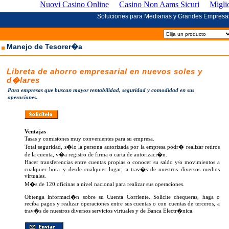
Nuovi Casino Online
Casino Non Aams Sicuri
Migli
Soluciones para Medianas y Grandes Empres
Manejo de Tesorer�a
Libreta de ahorro empresarial en nuevos soles y
d�lares
Para empresas que buscan mayor rentabilidad, seguridad y comodidad en sus
operaciones.
Ventajas
Tasas y comisiones muy convenientes para su empresa.
Total seguridad, s�lo la persona autorizada por la empresa podr� realizar retiros
de la cuenta, v�a registro de firma o carta de autorizaci�n.
Hacer transferencias entre cuentas propias o conocer su saldo y/o movimientos a
cualquier hora y desde cualquier lugar, a trav�s de nuestros diversos medios
virtuales.
M�s de 120 oficinas a nivel nacional para realizar sus operaciones.
Obtenga informaci�n sobre su Cuenta Corriente. Solicite chequeras, haga o
reciba pagos y realizar operaciones entre sus cuentas o con cuentas de terceros, a
trav�s de nuestros diversos servicios virtuales y de Banca Electr�nica.