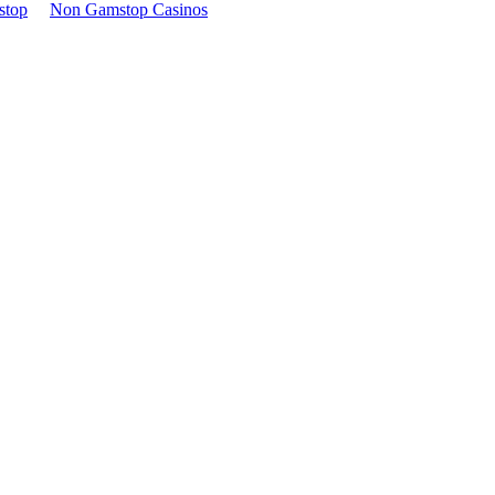
stop
Non Gamstop Casinos