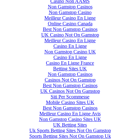
Casino Non AAMS
Non Gamstop Casinos
Non Gamstop Casino
Meilleur Casino En Ligne
Online Casino Canada
Best Non Gamstop Casinos
UK Casino Not On Gamstop
Meilleur Casino En Ligne
Casino En Ligne
Non Gamstop Casino UK
Casino En Ligne
Casino En Ligne France
Betting Sites UK
Non Gamstop Casinos
Casinos Not On Gamstop
Best Non Gamstop Casinos
UK Casinos Not On Gamstop
Siti Per Scommesse
Mobile Casino Sites UK
Best Non Gamstop Casinos
Meilleur Casino En Ligne Avis
Non Gamstop Casino Sites UK
UK Betting Sites
Uk Sports Betting Sites Not On Gamstop
Sports Betting Sites Not On Gamstop Uk