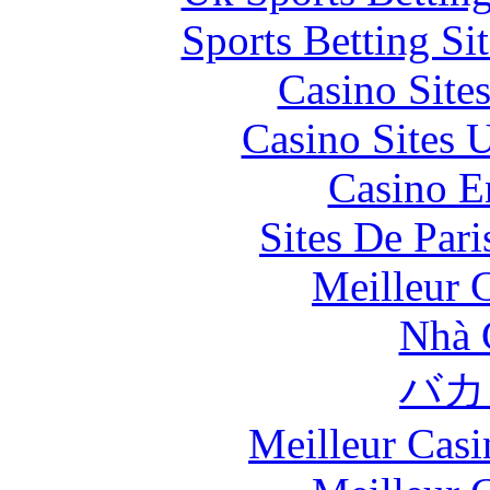
Sports Betting S
Casino Site
Casino Sites
Casino E
Sites De Pari
Meilleur 
Nhà 
バカ
Meilleur Casi