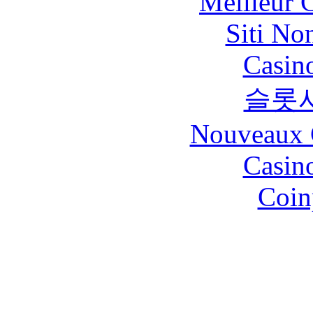
Meilleur 
Siti No
Casin
슬롯
Nouveaux 
Casin
Coin