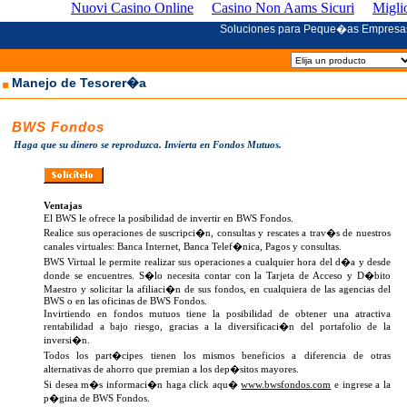
Nuovi Casino Online
Casino Non Aams Sicuri
Migli
Soluciones para Peque�as Empres
Manejo de Tesorer�a
BWS Fondos
Haga que su dinero se reproduzca. Invierta en Fondos Mutuos.
Ventajas
El BWS le ofrece la posibilidad de invertir en BWS Fondos.
Realice sus operaciones de suscripci�n, consultas y rescates a trav�s de nuestros
canales virtuales: Banca Internet, Banca Telef�nica, Pagos y consultas.
BWS Virtual le permite realizar sus operaciones a cualquier hora del d�a y desde
donde se encuentres. S�lo necesita contar con la Tarjeta de Acceso y D�bito
Maestro y solicitar la afiliaci�n de sus fondos, en cualquiera de las agencias del
BWS o en las oficinas de BWS Fondos.
Invirtiendo en fondos mutuos tiene la posibilidad de obtener una atractiva
rentabilidad a bajo riesgo, gracias a la diversificaci�n del portafolio de la
inversi�n.
Todos los part�cipes tienen los mismos beneficios a diferencia de otras
alternativas de ahorro que premian a los dep�sitos mayores.
Si desea m�s informaci�n haga click aqu�
www.bwsfondos.com
e ingrese a la
p�gina de BWS Fondos.