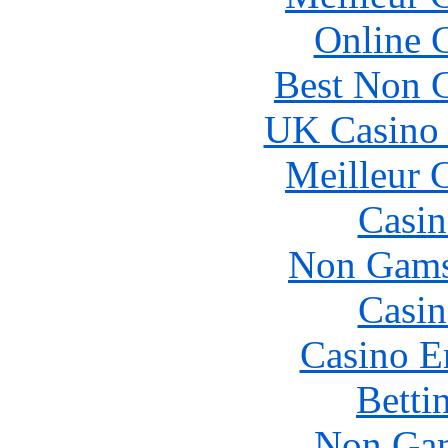
Online 
Best Non 
UK Casino
Meilleur 
Casin
Non Gams
Casin
Casino E
Betti
Non Gam