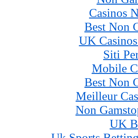
Casinos 
Best Non 
UK Casinos
Siti P
Mobile C
Best Non 
Meilleur Cas
Non Gamstop
UK Be
Uk Sports Bettin