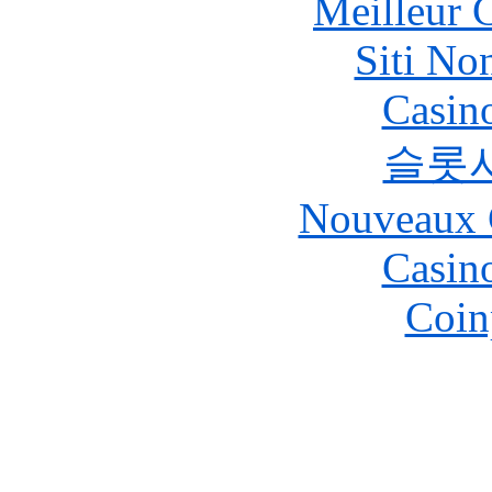
Meilleur 
Siti No
Casin
슬롯
Nouveaux 
Casin
Coin