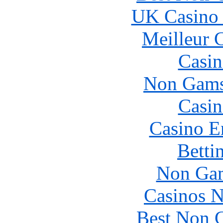
UK Casino
Meilleur 
Casin
Non Gams
Casin
Casino E
Betti
Non Gam
Casinos 
Best Non 