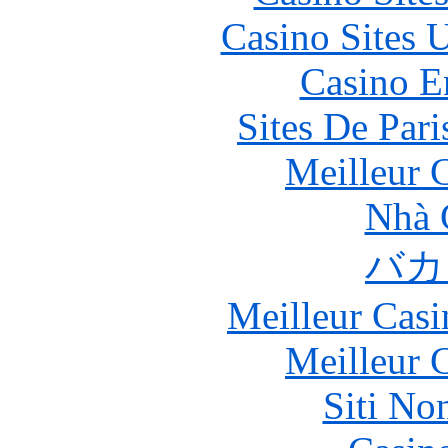
Casino Sites
Casino E
Sites De Pari
Meilleur 
Nhà 
バカ
Meilleur Casi
Meilleur 
Siti No