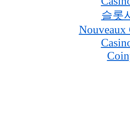
Casin
슬롯
Nouveaux 
Casin
Coin