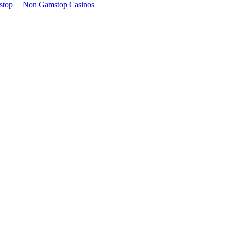
stop
Non Gamstop Casinos