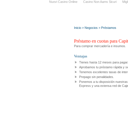
Nuovi Casino Online
Casino Non Aams Sicuri
Migl
Inicio
>
Negocios
> Préstamos
Préstamo en cuotas para Cap
Para comprar mercadería e insumos.
Ventajas
Tienes hasta 12 meses para pagar
Aprobamos tu préstamo rápida y se
Tenemos excelentes tasas de inter
Prepago sin penalidades.
Ponemos a tu disposición nuestras
Express y una extensa red de Caje