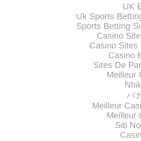
UK B
Uk Sports Betti
Sports Betting 
Casino Sit
Casino Site
Casino 
Sites De Par
Meilleur
Nhà
バ
Meilleur Cas
Meilleur
Siti N
Casi