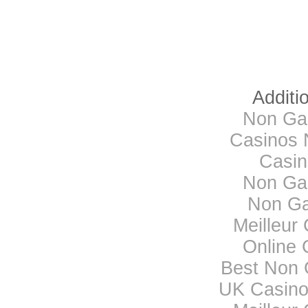
Additi
Non Ga
Casinos 
Casi
Non Ga
Non Ga
Meilleur
Online
Best Non 
UK Casino