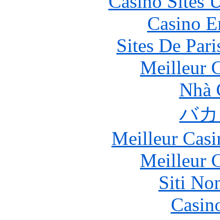
Casino Sites
Casino E
Sites De Pari
Meilleur 
Nhà 
バカ
Meilleur Casi
Meilleur 
Siti No
Casin