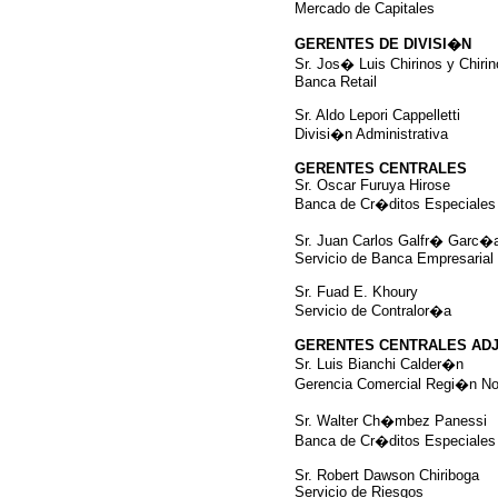
Mercado de Capitales
GERENTES DE DIVISI�N
Sr. Jos� Luis Chirinos y Chiri
Banca Retail
Sr. Aldo Lepori Cappelletti
Divisi�n Administrativa
GERENTES CENTRALES
Sr. Oscar Furuya Hirose
Banca de Cr�ditos Especiales
Sr. Juan Carlos Galfr� Garc�
Servicio de Banca Empresarial
Sr. Fuad E. Khoury
Servicio de Contralor�a
GERENTES CENTRALES AD
Sr. Luis Bianchi Calder�n
Gerencia Comercial Regi�n No
Sr. Walter Ch�mbez Panessi
Banca de Cr�ditos Especiales
Sr. Robert Dawson Chiriboga
Servicio de Riesgos