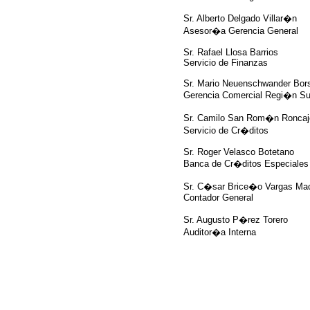
Sr. Alberto Delgado Villar�n
Asesor�a Gerencia General
Sr. Rafael Llosa Barrios
Servicio de Finanzas
Sr. Mario Neuenschwander Bor
Gerencia Comercial Regi�n Su
Sr. Camilo San Rom�n Roncaj
Servicio de Cr�ditos
Sr. Roger Velasco Botetano
Banca de Cr�ditos Especiales
Sr. C�sar Brice�o Vargas Ma
Contador General
Sr. Augusto P�rez Torero
Auditor�a Interna