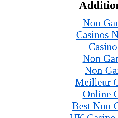
Additio
Non Gam
Casinos 
Casin
Non Gam
Non Ga
Meilleur 
Online 
Best Non 
UK Casino