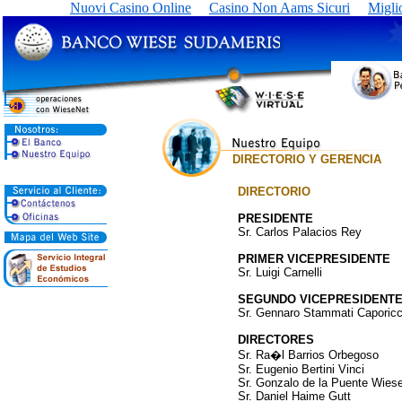
Nuovi Casino Online
Casino Non Aams Sicuri
Migli
DIRECTORIO Y GERENCIA
DIRECTORIO
PRESIDENTE
Sr. Carlos Palacios Rey
PRIMER VICEPRESIDENTE
Sr. Luigi Carnelli
SEGUNDO VICEPRESIDENT
Sr. Gennaro Stammati Caporicc
DIRECTORES
Sr. Ra�l Barrios Orbegoso
Sr. Eugenio Bertini Vinci
Sr. Gonzalo de la Puente Wies
Sr. Daniel Haime Gutt