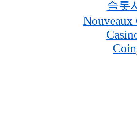
슬롯
Nouveaux 
Casin
Coin