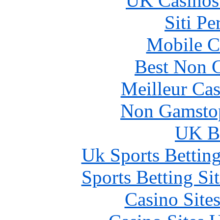
UK Casinos
Siti P
Mobile C
Best Non 
Meilleur Cas
Non Gamstop
UK Be
Uk Sports Bettin
Sports Betting S
Casino Site