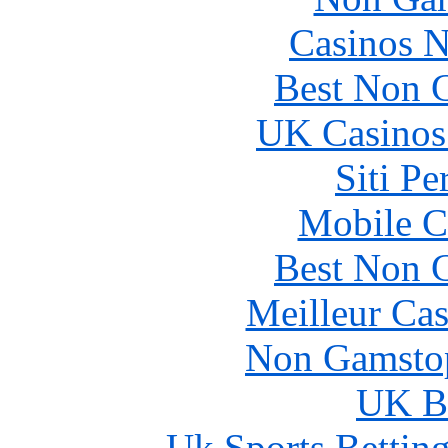
Casinos 
Best Non 
UK Casinos
Siti P
Mobile C
Best Non 
Meilleur Cas
Non Gamstop
UK Be
Uk Sports Bettin