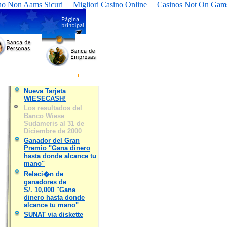
no Non Aams Sicuri
Migliori Casino Online
Casinos Not On Gam
Nueva Tarjeta
WIESECASH!
Los resultados del
Banco Wiese
Sudameris al 31 de
Diciembre de 2000
Ganador del Gran
Premio "Gana dinero
hasta donde alcance tu
mano"
Relaci�n de
ganadores de
S/. 10,000 "Gana
dinero hasta donde
alcance tu mano"
SUNAT via diskette