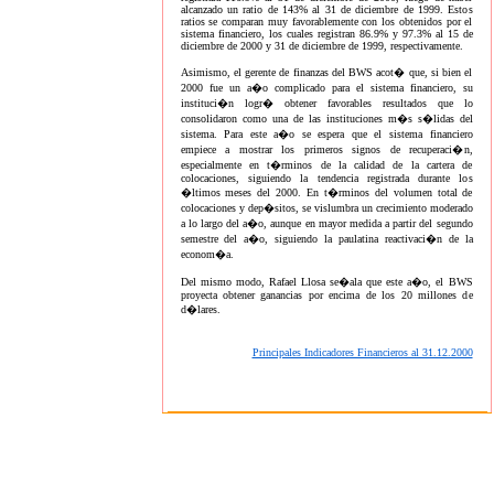
alcanzado un ratio de 143% al 31 de diciembre de 1999. Estos
ratios se comparan muy favorablemente con los obtenidos por el
sistema financiero, los cuales registran 86.9% y 97.3% al 15 de
diciembre de 2000 y 31 de diciembre de 1999, respectivamente.
Asimismo, el gerente de finanzas del BWS acot� que, si bien el
2000 fue un a�o complicado para el sistema financiero, su
instituci�n logr� obtener favorables resultados que lo
consolidaron como una de las instituciones m�s s�lidas del
sistema. Para este a�o se espera que el sistema financiero
empiece a mostrar los primeros signos de recuperaci�n,
especialmente en t�rminos de la calidad de la cartera de
colocaciones, siguiendo la tendencia registrada durante los
�ltimos meses del 2000. En t�rminos del volumen total de
colocaciones y dep�sitos, se vislumbra un crecimiento moderado
a lo largo del a�o, aunque en mayor medida a partir del segundo
semestre del a�o, siguiendo la paulatina reactivaci�n de la
econom�a.
Del mismo modo, Rafael Llosa se�ala que este a�o, el BWS
proyecta obtener ganancias por encima de los 20 millones de
d�lares.
Principales Indicadores Financieros al 31.12.2000