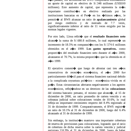
un aporte de capital en efectivo de S/.348 millones (US$100
millones). Este aumento de capital, que representa la m�s
importante contribuci�n en efectivo realizada por las
instituciones bancarias en el Per� en los �ltimos a�os, le
permiti� al BWS alcanzar un ratio de
apalancamiento
global
por riesgo crediticio y de mercado de 7.7 veces,
significativamente inferior al ratio de 11 veces exigido por las
normas legales vigentes.
Por otro lado, Llosa refiri� que el
resultado financiero neto
alcanz� la suma de S/.680.8 millones, lo cual represent� un
incremento de 18.5% en comparaci�n con los S/.574.6 millones
obtenidos en el a�o 1999.
Los gastos operativos,
como
proporci�n del resultado financiero neto durante el a�o 2000,
alcanzaron el 70.7%, la misma proporci�n que la obtenida en el
a�o 1999.
El ejecutivo coment� que luego de afrontar casi tres a�os
consecutivos de recesi�n econ�mica, el a�o 2000 fue
particularmente dif�cil para el sistema financiero nacional debido
a la complicada coyuntura pol�tico - econ�mica vivida en el
pa�s. Estas circunstancias afectaron negativamente a los agentes
econ�micos, reflej�ndose en un deterioro de las
colocaciones
del sistema bancario peruano, el mismo que alcanz�, al 15 de
diciembre de 2000, un ratio promedio de cartera vencida y en
cobranza judicial sobre colocaciones totales de 10.6%, lo cual
refleja un importante crecimiento respecto del 8.4% registrado al
31 de diciembre de 1999. Comparativamente, el BWS registr�
un ratio de 10.1% al 31 de diciembre de 2000, luego del 6.4%
alcanzado al 31 de diciembre de 1999.
Sin embargo, la instituci�n mantuvo una importante cobertura
de reserva de provisiones para colocaciones, logrando que el ratio
de cobertura de dicha reserva sobre la cartera vencida y judicial
registrara 116.9% al 31 de diciembre de 2000, luego de haber