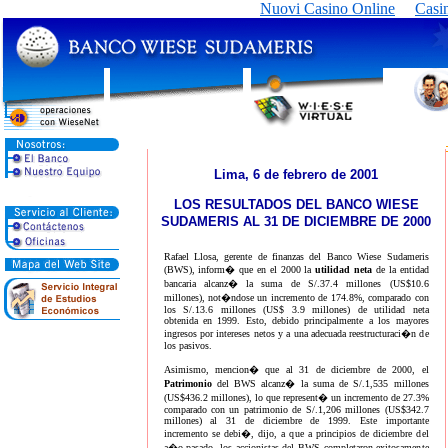
Nuovi Casino Online
Casi
Lima, 6 de febrero de 2001
LOS RESULTADOS DEL BANCO WIESE
SUDAMERIS AL 31 DE DICIEMBRE DE 2000
Rafael Llosa, gerente de finanzas del Banco Wiese Sudameris
(BWS), inform� que en el 2000 la
utilidad neta
de la entidad
bancaria alcanz� la suma de S/.37.4 millones (US$10.6
millones), not�ndose un incremento de 174.8%, comparado con
los S/.13.6 millones (US$ 3.9 millones) de utilidad neta
obtenida en 1999. Esto, debido principalmente a los mayores
ingresos por intereses netos y a una adecuada reestructuraci�n de
los pasivos.
Asimismo, mencion� que al 31 de diciembre de 2000, el
Patrimonio
del BWS alcanz� la suma de S/.1,535 millones
(US$436.2 millones), lo que represent� un incremento de 27.3%
comparado con un patrimonio de S/.1,206 millones (US$342.7
millones) al 31 de diciembre de 1999. Este importante
incremento se debi�, dijo, a que a principios de diciembre del
a�o pasado, los accionistas del BWS completaron exitosamente