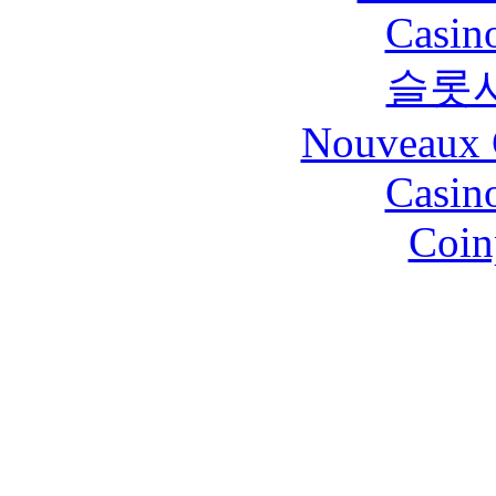
Casin
슬롯
Nouveaux 
Casin
Coin