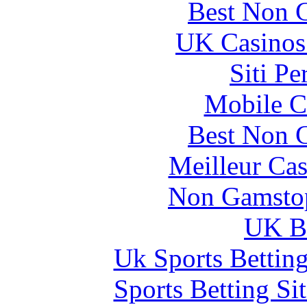
Best Non 
UK Casinos
Siti P
Mobile C
Best Non 
Meilleur Cas
Non Gamstop
UK Be
Uk Sports Bettin
Sports Betting S