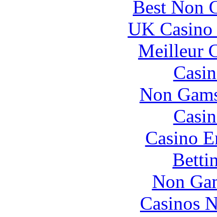
Best Non 
UK Casino
Meilleur 
Casin
Non Gams
Casin
Casino E
Betti
Non Gam
Casinos 