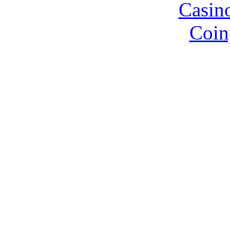
Casin
Coin