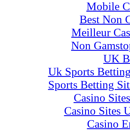
Mobile C
Best Non 
Meilleur Cas
Non Gamstop
UK Be
Uk Sports Bettin
Sports Betting S
Casino Site
Casino Sites
Casino E