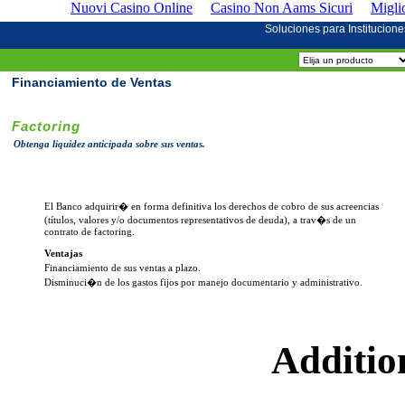
Nuovi Casino Online
Casino Non Aams Sicuri
Migli
Soluciones para Institucion
Financiamiento de Ventas
Factoring
Obtenga liquidez anticipada sobre sus ventas.
El Banco adquirir� en forma definitiva los derechos de cobro de sus acreencias
(títulos, valores y/o documentos representativos de deuda), a trav�s de un
contrato de factoring.
Ventajas
Financiamiento de sus ventas a plazo.
Disminuci�n de los gastos fijos por manejo documentario y administrativo.
Additio