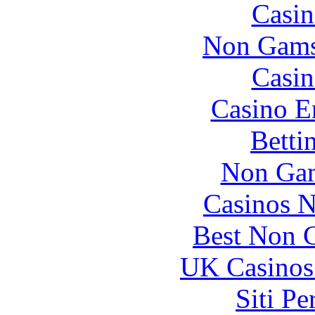
Casin
Non Gams
Casin
Casino E
Betti
Non Gam
Casinos 
Best Non 
UK Casinos
Siti P