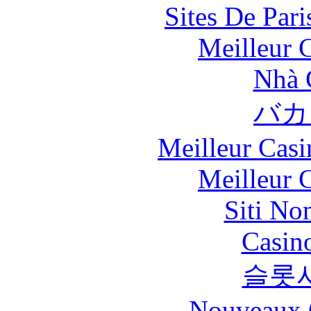
Sites De Pari
Meilleur 
Nhà 
バカ
Meilleur Casi
Meilleur 
Siti No
Casin
슬롯
Nouveaux 