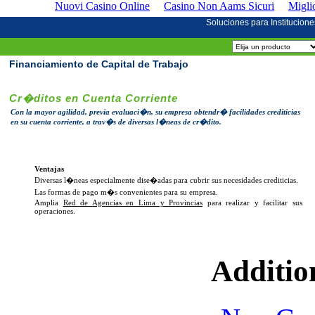
Nuovi Casino Online
Casino Non Aams Sicuri
Migli
Soluciones para Institucion
Financiamiento de Capital de Trabajo
Cr�ditos en Cuenta Corriente
Con la mayor agilidad, previa evaluaci�n, su empresa obtendr� facilidades crediticias
en su cuenta corriente, a trav�s de diversas l�neas de cr�dito.
Ventajas
Diversas l�neas especialmente dise�adas para cubrir sus necesidades crediticias.
Las formas de pago m�s convenientes para su empresa.
Amplia
Red de Agencias en Lima y Provincias
para realizar y facilitar sus
operaciones.
Additio