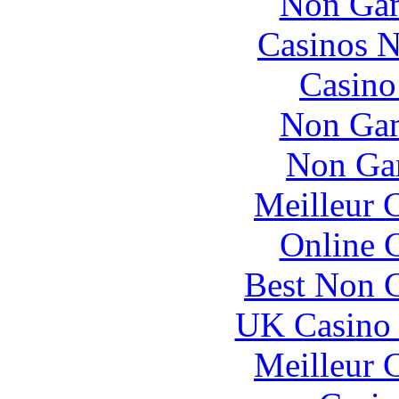
Non Gam
Casinos 
Casin
Non Gam
Non Ga
Meilleur 
Online 
Best Non 
UK Casino
Meilleur 