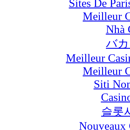
Sites De Pari
Meilleur 
Nhà 
バカ
Meilleur Casi
Meilleur 
Siti No
Casin
슬롯
Nouveaux 