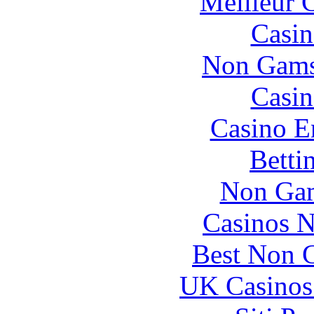
Meilleur 
Casin
Non Gams
Casin
Casino E
Betti
Non Gam
Casinos 
Best Non 
UK Casinos