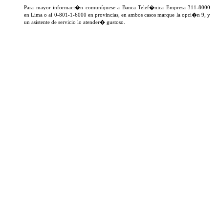
Para mayor informaci�n comuníquese a Banca Telef�nica Empresa 311-8000
en Lima o al 0-801-1-6000 en provincias, en ambos casos marque la opci�n 9, y
un asistente de servicio lo atender� gustoso.