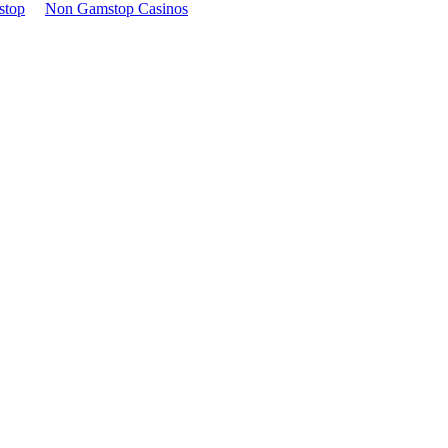
stop
Non Gamstop Casinos