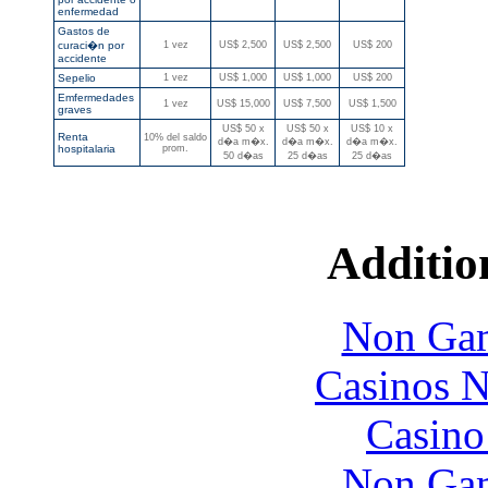
enfermedad
Gastos de
curaci�n por
1 vez
US$ 2,500
US$ 2,500
US$ 200
accidente
Sepelio
1 vez
US$ 1,000
US$ 1,000
US$ 200
Emfermedades
1 vez
US$ 15,000
US$ 7,500
US$ 1,500
graves
US$ 50 x
US$ 50 x
US$ 10 x
Renta
10% del saldo
d�a m�x.
d�a m�x.
d�a m�x.
hospitalaria
prom.
50 d�as
25 d�as
25 d�as
Additio
Non Gam
Casinos 
Casin
Non Gam