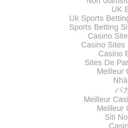
Non Gamsto
UK B
Uk Sports Betti
Sports Betting 
Casino Sit
Casino Site
Casino 
Sites De Par
Meilleur
Nhà
バ
Meilleur Cas
Meilleur
Siti N
Casi