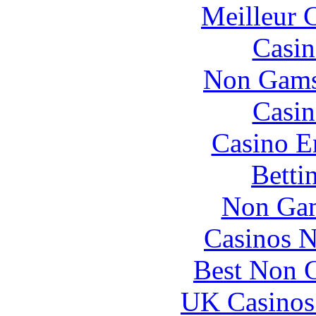
Meilleur 
Casin
Non Gams
Casin
Casino E
Betti
Non Gam
Casinos 
Best Non 
UK Casinos