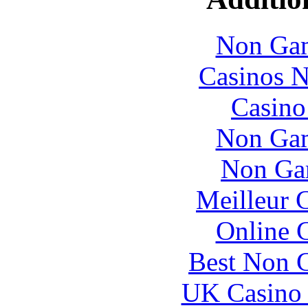
Non Gam
Casinos 
Casin
Non Gam
Non Ga
Meilleur 
Online 
Best Non 
UK Casino