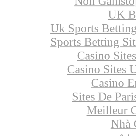
Non Gamstop
UK Be
Uk Sports Bettin
Sports Betting S
Casino Site
Casino Sites
Casino E
Sites De Pari
Meilleur 
Nhà 