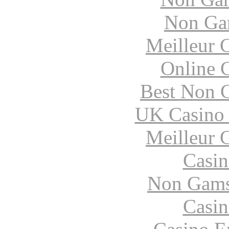
Non Ga
Meilleur 
Online 
Best Non 
UK Casino
Meilleur 
Casin
Non Gams
Casin