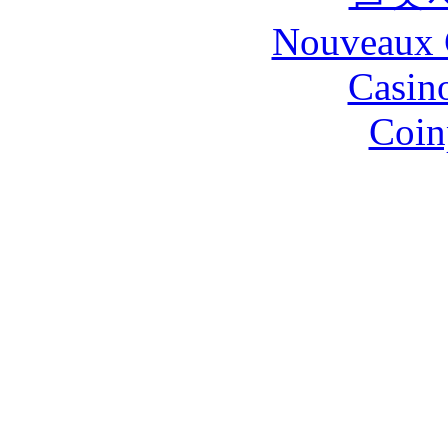
Nouveaux 
Casin
Coin