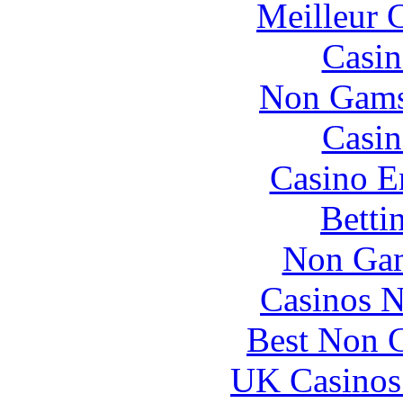
Meilleur 
Casin
Non Gams
Casin
Casino E
Betti
Non Gam
Casinos 
Best Non 
UK Casinos