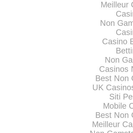
Meilleur
Casi
Non Gam
Casi
Casino 
Bett
Non Ga
Casinos 
Best Non 
UK Casino
Siti 
Mobile 
Best Non 
Meilleur Ca