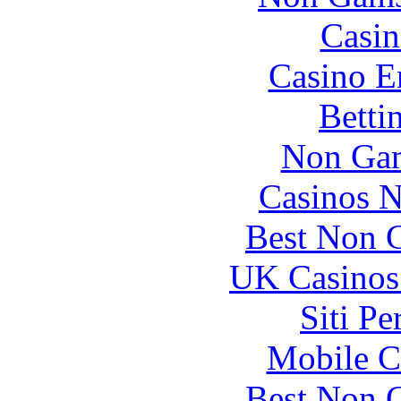
Casin
Casino E
Betti
Non Gam
Casinos 
Best Non 
UK Casinos
Siti P
Mobile C
Best Non 