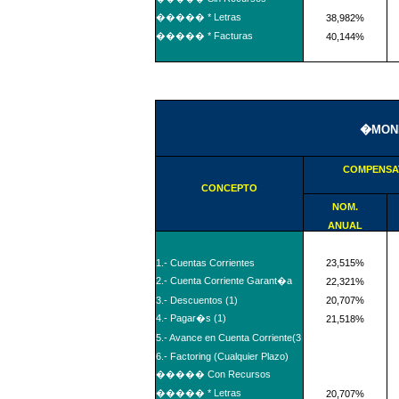
�����
* Letras
38,982%
�����
* Facturas
40,144%
�
MON
COMPENSA
CONCEPTO
NOM.
ANUAL
1.- Cuentas Corrientes
23,515%
2.- Cuenta Corriente Garant�a
22,321%
3.- Descuentos (1)
20,707%
4.- Pagar�s (1)
21,518%
5.- Avance en Cuenta Corriente(3
6.- Factoring (Cualquier Plazo)
�����
Con Recursos
�����
* Letras
20,707%