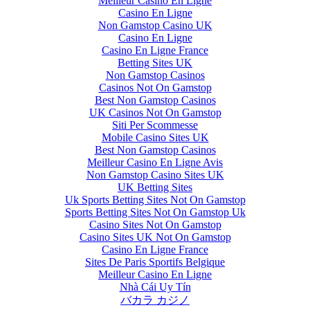
Meilleur Casino En Ligne
Casino En Ligne
Non Gamstop Casino UK
Casino En Ligne
Casino En Ligne France
Betting Sites UK
Non Gamstop Casinos
Casinos Not On Gamstop
Best Non Gamstop Casinos
UK Casinos Not On Gamstop
Siti Per Scommesse
Mobile Casino Sites UK
Best Non Gamstop Casinos
Meilleur Casino En Ligne Avis
Non Gamstop Casino Sites UK
UK Betting Sites
Uk Sports Betting Sites Not On Gamstop
Sports Betting Sites Not On Gamstop Uk
Casino Sites Not On Gamstop
Casino Sites UK Not On Gamstop
Casino En Ligne France
Sites De Paris Sportifs Belgique
Meilleur Casino En Ligne
Nhà Cái Uy Tín
バカラ カジノ