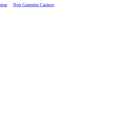
stop
Non Gamstop Casinos