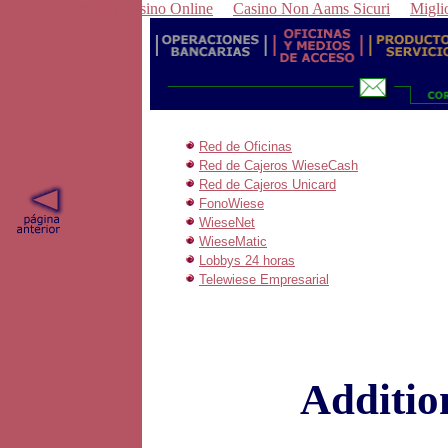
Nuovi Casino Online
Casino Non Aams Sicuri
Migli
Red de Oficinas
Red de Cajeros WieseCash
Red de Cajeros Unicard
FonoWiese
WieseNet
WieseMatic
Lobbys 24 horas
Telewiese Empresarial
Additio