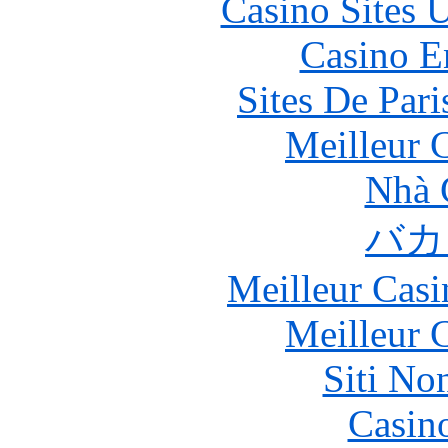
Casino Sites
Casino E
Sites De Pari
Meilleur 
Nhà 
バカ
Meilleur Casi
Meilleur 
Siti No
Casin