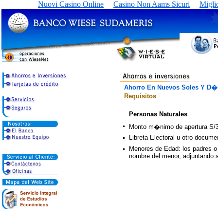
Nuovi Casino Online
Casino Non Aams Sicuri
Migli
Ahorro En Nuevos Soles Y D�
Requisitos
Personas Naturales
Monto m�nimo de apertura S/
Libreta Electoral u otro docume
Menores de Edad: los padres o
nombre del menor, adjuntando s