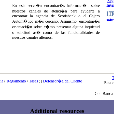
Seg
Inte
En esta secci�n encontrar�s informaci�n sobre
nuestros canales de atenci�n para ayudarte a
encontrar la agencia de Scotiabank o el Cajero
sob
Autom�tico m�s cercano. Asimismo, encontrar�s
orientaci�n sobre c�mo presentar alguna inquietud
o solicitud as� como de las funcionalidades de
nuestros canales alternos.
T
ia
(
Reglamento
/
Tasas
) |
Defensor�a del Cliente
Para c
Con Banca 
Additional resources