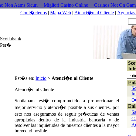
no Non Aams Sicuri
Migliori Casino Online
Casinos Not On Gam
Cont�ctenos
|
Mapa Web
|
Atenci�n al Cliente
|
Agencias
Scotiabank
Per�
Sco
Inte
Est�s en:
Inicio
>
Atenci�n al Cliente
Enl
Sc
Atenci�n al Cliente
In
O
Scotiabank est� comprometido a proporcionar el
Enl
mejor servicio y atenci�n posible a sus clientes, por
Sa
esto nos aseguramos de seguir pr�cticas de ventas
Ca
apropiadas dentro de la industria bancaria y de
A
resolver las inquietudes de nuestros clientes a la mayor
brevedad posible.