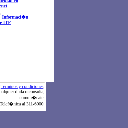
uridad en
rnet
Informaci�n
re ITF
Terminos y condiciones
ualquier duda o consulta,
comun�cate
Telef�nica al 311-6000